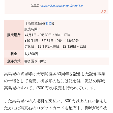
引用元：
https://blog.nagano-ken.jp/archive
【高島城受付(
地図
)】
販売時間：
販売場所
●4月1日～9月30日：9時～17時
●10月1日～3月31日：9時～16時30分
定休日：11月第2木曜日、12月26日～31日
料金
1枚300円
頒布方式
書き置き(印刷)
高島城の御城印は天守閣復興50周年を記念した記念事業
の一環として発売。御城印の他には記念誌「諏訪の浮城
高島城のすべて」(500円)の販売も行われています。
また高島城への入場料を支払い、300円以上の買い物をし
た方には写真右のロゲットカードも配布中。御城印が1枚