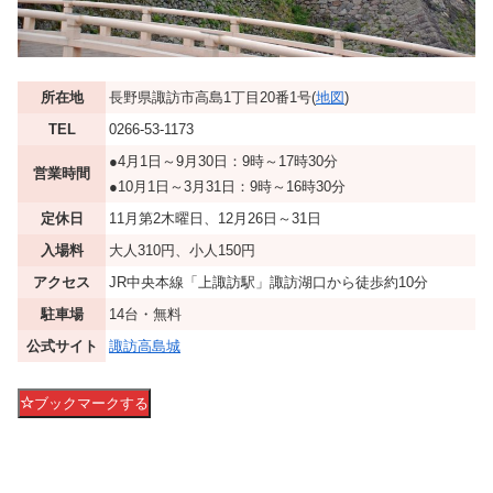
所在地
長野県諏訪市高島1丁目20番1号(
地図
)
TEL
0266-53-1173
●4月1日～9月30日：9時～17時30分
営業時間
●10月1日～3月31日：9時～16時30分
定休日
11月第2木曜日、12月26日～31日
入場料
大人310円、小人150円
アクセス
JR中央本線「上諏訪駅」諏訪湖口から徒歩約10分
駐車場
14台・無料
公式サイト
諏訪高島城
ブックマークする