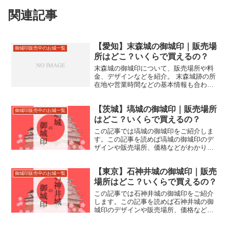
関連記事
【愛知】末森城の御城印｜販売場
御城印販売中のお城一覧
所はどこ？いくらで買えるの？
末森城の御城印について、販売場所や料
金、デザインなどを紹介。 末森城跡の所
在地や営業時間などの基本情報も合わせ
て掲載。
【茨城】塙城の御城印｜販売場所
御城印販売中のお城一覧
はどこ？いくらで買えるの？
この記事では塙城の御城印をご紹介しま
す。この記事を読めば塙城の御城印のデ
ザインや販売場所、価格などがわかりま
す。塙城跡の住所やアクセスなどもあわ
せて紹介しているので、来城の際にお役
【東京】石神井城の御城印｜販売
立てください。
御城印販売中のお城一覧
場所はどこ？いくらで買えるの？
この記事では石神井城の御城印をご紹介
します。この記事を読めば石神井城の御
城印のデザインや販売場所、価格などが
わかります。石神井城跡の住所やアクセ
スなどもあわせて紹介しているので、来