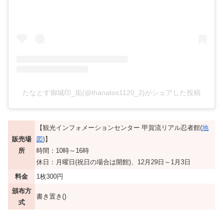
たなとす御城印_垢(@thanatos1120_2)がシェアした投稿
【観光インフォメーションセンター 甲賀流リアル忍者館(
地
販売場
図
)】
所
時間：10時～16時
休日：月曜日(祝日の場合は開館)、12月29日～1月3日
料金
1枚300円
頒布方
書き置き()
式