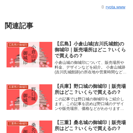
ryota.www
関連記事
【広島】小倉山城(吉川氏城館)の
広島県の御城印
御城印｜販売場所はどこ？いくら
で買えるの？
小倉山城の御城印について、販売場所や
料金、デザインなどを紹介。 小倉山城跡
(吉川氏城館跡)の所在地や営業時間などの
基本情報も合わせて掲載。
【兵庫】野口城の御城印｜販売場
兵庫県の御城印
所はどこ？いくらで買えるの？
この記事では野口城の御城印をご紹介し
ます。この記事を読めば野口城のデザイ
ンや販売場所、価格などがわかります。
野口城跡の住所やアクセスなどもあわせ
て紹介しているので、来城の際にお役立
【三重】桑名城の御城印｜販売場
てください。
三重県の御城印
所はどこ？いくらで買えるの？