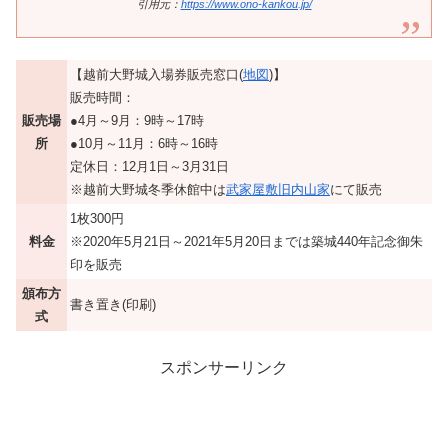
引用元：
https://www.ono-kankou.jp/
【越前大野城入場券販売窓口(
地図
)】
販売時間：
販売場
●4月～9月：9時～17時
所
●10月～11月：6時～16時
定休日：12月1日～3月31日
※越前大野城冬季休館中は
武家屋敷旧内山家
にて販売
1枚300円
料金
※2020年5月21日～2021年5月20日までは築城440年記念御朱
印を販売
頒布方
書き置き(印刷)
式
スポンサーリンク