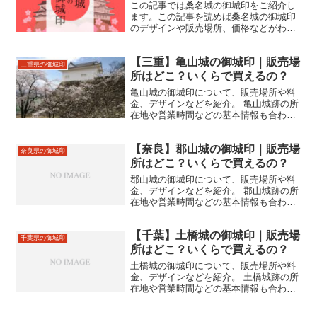
この記事では桑名城の御城印をご紹介し
ます。この記事を読めば桑名城の御城印
のデザインや販売場所、価格などがわか
ります。桑名城跡の住所やアクセスなど
もあわせて紹介しているので、来城の際
【三重】亀山城の御城印｜販売場
にお役立てください。
三重県の御城印
所はどこ？いくらで買えるの？
亀山城の御城印について、販売場所や料
金、デザインなどを紹介。 亀山城跡の所
在地や営業時間などの基本情報も合わせ
て掲載。
【奈良】郡山城の御城印｜販売場
奈良県の御城印
所はどこ？いくらで買えるの？
郡山城の御城印について、販売場所や料
金、デザインなどを紹介。 郡山城跡の所
在地や営業時間などの基本情報も合わせ
て掲載。
【千葉】土橋城の御城印｜販売場
千葉県の御城印
所はどこ？いくらで買えるの？
土橋城の御城印について、販売場所や料
金、デザインなどを紹介。 土橋城跡の所
在地や営業時間などの基本情報も合わせ
て掲載。