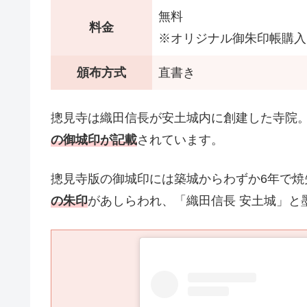
無料
料金
※オリジナル御朱印帳購入
頒布方式
直書き
摠見寺は織田信長が安土城内に創建した寺院
の御城印が記載
されています。
摠見寺版の御城印には築城からわずか6年で焼
の朱印
があしらわれ、「織田信長 安土城」と