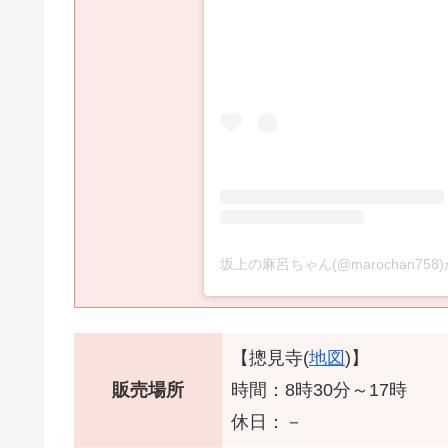
坂上の麻呂ちゃん(@marochan75
【摠見寺(
地図
)】
販売場所
時間：8時30分～17時
休日：－