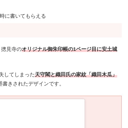
時に書いてもらえる
。摠見寺の
オリジナル御朱印帳の1ページ目に安土城
失してしまった
天守閣と織田氏の家紋「織田木瓜」
墨書きされたデザインです。