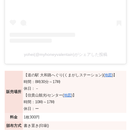
yohei(@myhoneyvalentain)がシェアした投稿
【道の駅 大和路へぐり(くまがしステーション)(
地図
)】
時間：8時30分～17時
休日：－
販売場所
【信貴山観光iセンター(
地図
)】
時間：10時～17時
休日：ー
料金
1枚300円
頒布方式
書き置き(印刷)