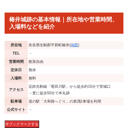
椿井城跡の基本情報｜所在地や営業時間、
入場料などを紹介
所在地
奈良県生駒郡平群町椿井(
地図
)
TEL
－
営業時間
散策自由
定休日
無休
入場料
無料
近鉄生駒線「竜田川駅」から徒歩約15分で登城口
アクセス
－更に徒歩50分で本丸跡
駐車場
道の駅「大和路へぐり」の第2駐車場を利用
公式サイト
－
ブックマークする