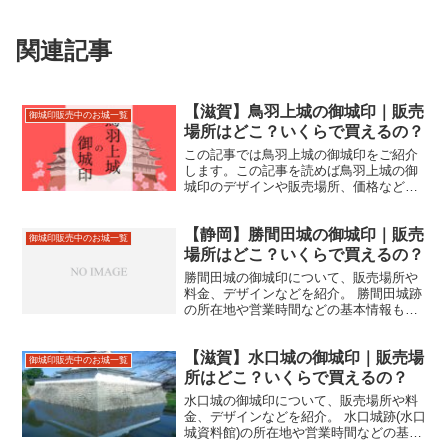
関連記事
【滋賀】鳥羽上城の御城印｜販売
御城印販売中のお城一覧
場所はどこ？いくらで買えるの？
この記事では鳥羽上城の御城印をご紹介
します。この記事を読めば鳥羽上城の御
城印のデザインや販売場所、価格などが
わかります。鳥羽上城跡の住所やアクセ
スなどもあわせて紹介しているので、来
【静岡】勝間田城の御城印｜販売
城の際にお役立てください。
御城印販売中のお城一覧
場所はどこ？いくらで買えるの？
勝間田城の御城印について、販売場所や
料金、デザインなどを紹介。 勝間田城跡
の所在地や営業時間などの基本情報も合
わせて掲載。
【滋賀】水口城の御城印｜販売場
御城印販売中のお城一覧
所はどこ？いくらで買えるの？
水口城の御城印について、販売場所や料
金、デザインなどを紹介。 水口城跡(水口
城資料館)の所在地や営業時間などの基本