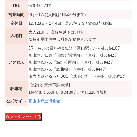
TEL
076-432-7911
営業時間
9時～17時(入館は16時30分まで)
定休日
12月28日～1月4日、展示替えなどの臨時休館日
大人210円、高校生以下は無料
入場料
※特別展開催中は料金が変更されます
JR・あいの風とやま鉄道「富山駅」から徒歩約10分
富山地方鉄道「国際会議場前」下車後、徒歩約2分
アクセス
富山地鉄バス「城址公園前」下車後、徒歩約2分
富山地鉄バス「総曲輪」下車後、徒歩約4分
市内周遊ぐるっとBUS「城址公園」下車後、徒歩約2分
【城址公園地下駐車場】
駐車場
1時間まで330円、以降30分ごとに110円加算
公式サイト
富山市郷土博物館
ブックマークする