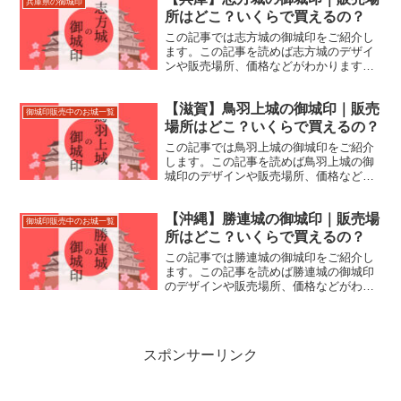
兵庫県の御城印
所はどこ？いくらで買えるの？
この記事では志方城の御城印をご紹介し
ます。この記事を読めば志方城のデザイ
ンや販売場所、価格などがわかります。
志方城跡の住所やアクセスなどもあわせ
て紹介しているので、来城の際にお役立
【滋賀】鳥羽上城の御城印｜販売
てください。
御城印販売中のお城一覧
場所はどこ？いくらで買えるの？
この記事では鳥羽上城の御城印をご紹介
します。この記事を読めば鳥羽上城の御
城印のデザインや販売場所、価格などが
わかります。鳥羽上城跡の住所やアクセ
スなどもあわせて紹介しているので、来
【沖縄】勝連城の御城印｜販売場
城の際にお役立てください。
御城印販売中のお城一覧
所はどこ？いくらで買えるの？
この記事では勝連城の御城印をご紹介し
ます。この記事を読めば勝連城の御城印
のデザインや販売場所、価格などがわか
ります。勝連城跡の住所やアクセスなど
もあわせて紹介しているので、来城の際
にお役立てください。
スポンサーリンク