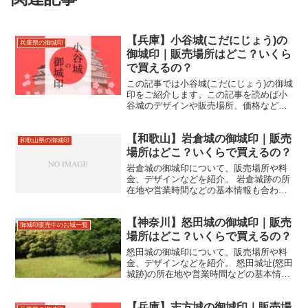
【兵庫】小谷城(こだにじょう)の
兵庫県の御城印
御城印｜販売場所はどこ？いくら
で買えるの？
この記事では小谷城(こだにじょう)の御城
印をご紹介します。この記事を読めば小
谷城のデザインや販売場所、価格などが
わかります。小谷城跡の住所やアクセス
などもあわせて紹介しているので、来城
【和歌山】岩倉城の御城印｜販売
の際にお役立てください。
和歌山県の御城印
場所はどこ？いくらで買えるの？
岩倉城の御城印について、販売場所や料
金、デザインなどを紹介。 岩倉城跡の所
在地や営業時間などの基本情報も合わせ
て掲載。
【神奈川】怒田城の御城印｜販売
御城印販売中のお城一覧
場所はどこ？いくらで買えるの？
怒田城の御城印について、販売場所や料
金、デザインなどを紹介。 怒田城址(怒田
城跡)の所在地や営業時間などの基本情報
も合わせて掲載。
【兵庫】志方城の御城印｜販売場