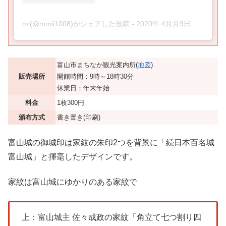
mi(@mmii1008)がシェアした投稿
-
2020年 4月月9日午前6時05分PDT
富山市まちなか観光案内所(
地図
)
販売場所
開館時間：9時～18時30分
休業日：年末年始
料金
1枚300円
頒布方式
書き置き(印刷)
富山城の御城印は家紋の朱印2つを背景に「続日本百名城
富山城」と揮毫したデザインです。
家紋は富山城にゆかりのある家紋で
上：富山城主 佐々成政の家紋「角立て七つ割り四