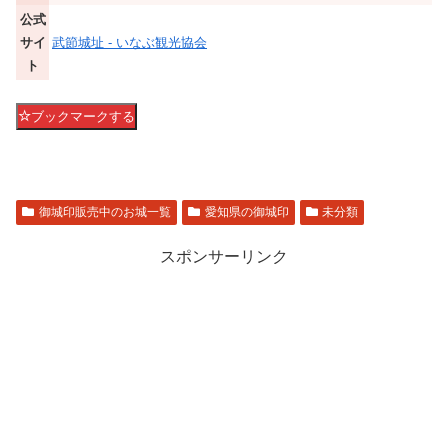
公式
サイ
武節城址 - いなぶ観光協会
ト
ブックマークする
御城印販売中のお城一覧
愛知県の御城印
未分類
スポンサーリンク