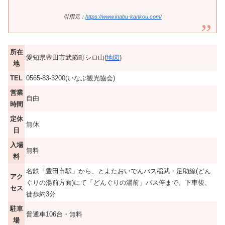
引用元：
https://www.inabu-kankou.com/
所在
愛知県豊田市武節町シロ山(
地図
)
地
TEL
0565-83-3200(いなぶ観光協会)
営業
自由
時間
定休
無休
日
入場
無料
料
名鉄「豊田市駅」から、とよたおいでんバス稲武・足助線(どん
アク
ぐりの湯前方面)にて「どんぐりの湯前」バス停まで。下車後、
セス
徒歩約3分
駐車
普通車106台・無料
場