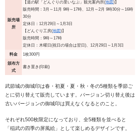
【道の駅「どんぐりの里いなぶ」観光案内所(
地図
)】
販売時間：3月～11月 9時～17時、12月～2月 9時30分～16時
30分
販売場
定休日：12月29日～1月3日
所
【どんぐり工房(
地図
)】
販売時間：9時～17時
定休日：木曜日(祝日の場合は翌日)、12月29日～1月3日
料金
1枚300円
頒布方
書き置き(印刷)
式
武節城の御城印は春・初夏・夏・秋・冬の5種類を季節ご
とに切り替えて販売しています。バージョン切り替え後は
古いバージョンの御城印は買えなくなるとのこと。
それぞれ500枚限定になっており、全5種類を並べると
「稲武の四季の屏風絵」として楽しめるデザインです。