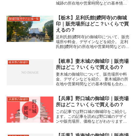
城跡の所在地や営業時間などの基本情報
も合わせて掲載。
【栃木】足利氏館(鑁阿寺)の御城
御城印販売中のお城一覧
印｜販売場所はどこ？いくらで買
えるの？
足利氏館(鑁阿寺)の御城印について、販売
場所や料金、デザインなどを紹介。 足利
氏館(鑁阿寺)の所在地や営業時間などの基
本情報も合わせて掲載。
【岐阜】妻木城の御城印｜販売場
岐阜県の御城印
所はどこ？いくらで買えるの？
妻木城の御城印について、販売場所や料
金、デザインなどを紹介。 妻木城跡の所
在地や営業時間などの基本情報も合わせ
て掲載。
【兵庫】野口城の御城印｜販売場
兵庫県の御城印
所はどこ？いくらで買えるの？
この記事では野口城の御城印をご紹介し
ます。この記事を読めば野口城のデザイ
ンや販売場所、価格などがわかります。
野口城跡の住所やアクセスなどもあわせ
て紹介しているので、来城の際にお役立
【千葉】造海城の御城印｜販売場
てください。