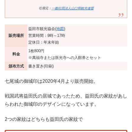
引用元：
一般社団法人山口県観光連盟
益田市観光協会(
地図
)
販売場所
営業時間：9時～17時
定休日：年末年始
1枚800円
料金
※萬福寺または医光寺への入館券とセット
頒布方式
書き置き(印刷)
七尾城の御城印は2020年4月より販売開始。
戦国武将益田氏の居城であったため、益田氏の家紋があし
らわれた御城印のデザインになっています。
2つの家紋はどちらも益田氏の家紋で