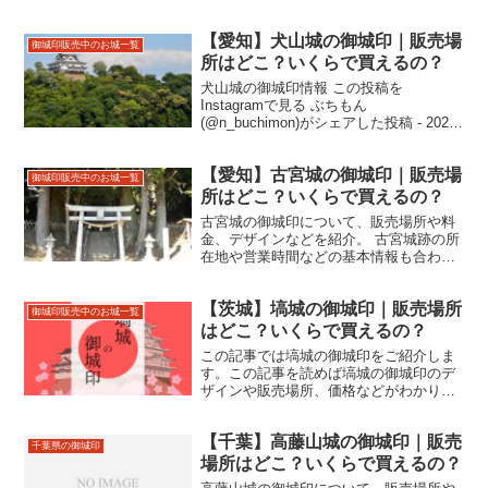
ります。米沢城跡の住所やアクセスなど
もあわせて紹介しているので、来城の際
【愛知】犬山城の御城印｜販売場
にお役立てください。
御城印販売中のお城一覧
所はどこ？いくらで買えるの？
犬山城の御城印情報 この投稿を
Instagramで見る ぶちもん
(@n_buchimon)がシェアした投稿 - 2020
年 3月月1日午前2時25分PST 犬山城の御
城印は犬山城にゆかりのある 徳川 、織
【愛知】古宮城の御城印｜販売場
田、豊臣氏と第13代～第25代まで1...
御城印販売中のお城一覧
所はどこ？いくらで買えるの？
古宮城の御城印について、販売場所や料
金、デザインなどを紹介。 古宮城跡の所
在地や営業時間などの基本情報も合わせ
て掲載。
【茨城】塙城の御城印｜販売場所
御城印販売中のお城一覧
はどこ？いくらで買えるの？
この記事では塙城の御城印をご紹介しま
す。この記事を読めば塙城の御城印のデ
ザインや販売場所、価格などがわかりま
す。塙城跡の住所やアクセスなどもあわ
せて紹介しているので、来城の際にお役
【千葉】高藤山城の御城印｜販売
立てください。
千葉県の御城印
場所はどこ？いくらで買えるの？