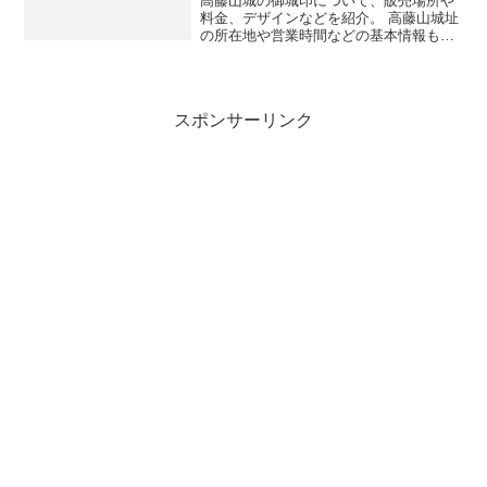
高藤山城の御城印について、販売場所や
料金、デザインなどを紹介。 高藤山城址
の所在地や営業時間などの基本情報も合
わせて掲載。
スポンサーリンク