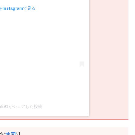
Instagramで見る
wa05591がシェアした投稿
館(
地図
)】