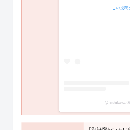
 この投稿を
@nishika
【御嶽宿わいわい