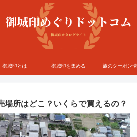
御城印とは
御城印を集める
旅のクーポン情
売場所はどこ？いくらで買えるの？