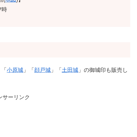
7時
」「
小原城
」「
顔戸城
」「
土田城
」の御城印も販売し
ンサーリンク