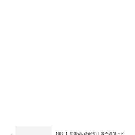
【愛知】長篠城の御城印｜販売場所はど