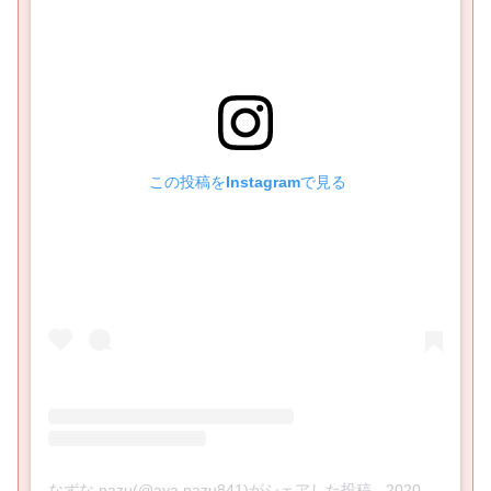
 この投稿をInstagramで見る
なずな nazu(@aya.nazu841)がシェアした投稿
-
2020年 4月月2日午前4時54分PDT