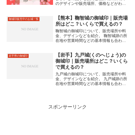
のデザインや販売場所、価格などがわか
ります。福井城跡の住所やアクセスなど
もあわせて紹介しているので、来城の際
【熊本】鞠智城の御城印｜販売場
にお役立てください。
御城印販売中のお城一覧
所はどこ？いくらで買えるの？
鞠智城の御城印について、販売場所や料
金、デザインなどを紹介。 鞠智城跡の所
在地や営業時間などの基本情報も合わせ
て掲載。
【岩手】九戸城(くのへじょう)の
岩手県の御城印
御城印｜販売場所はどこ？いくら
で買えるの？
九戸城の御城印について、販売場所や料
金、デザインなどを紹介。 九戸城跡の所
在地や営業時間などの基本情報も合わせ
て掲載。
スポンサーリンク