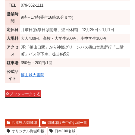
TEL
079-552-1111
営業時
9時～17時(受付16時30分まで)
間
定休日
月曜日(祝祭日は開館、翌日休館)、12月25日～1月1日
入場料
大人400円、高校・大学生200円、小中学生100円
アクセ
JR「篠山口駅」から神姫グリーンバス篠山営業所行「二階
ス
町」バス停下車、徒歩約5分
駐車場
350台・200円/1回
公式サ
篠山城大書院
イト
ブックマークする
兵庫県の御城印
御城印販売中のお城一覧
オリジナル御城印帳
日本100名城