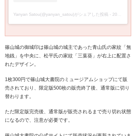
Yanyan Satou(@yanyan_satou)がシェアした投稿
-
2020年 3月月20日午前7時16分PDT
篠山城の御城印は篠山城の城主であった青山氏の家紋「無
地銭」を中央に、松平氏の家紋「三葉葵」が右上に配置さ
れたデザイン。
1枚300円で篠山城大書院のミュージアムショップにて販
売されており、限定版500枚の販売終了後、通常版に切り
替わります。
ただ限定版完売後、通常版が販売されるまで売り切れ状態
になるので、注意が必要です。
篠山城大書院の公式サイトにて販売状況が更新されていま