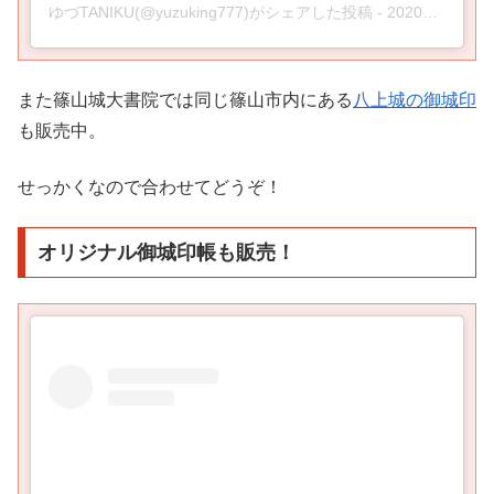
ゆづTANIKU(@yuzuking777)がシェアした投稿
-
2020年 3月月26日午前2時50分PDT
また篠山城大書院では同じ篠山市内にある
八上城の御城印
も販売中。
せっかくなので合わせてどうぞ！
オリジナル御城印帳も販売！