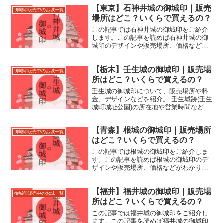
【東京】石神井城の御城印｜販売
御城印販売中のお城一覧
場所はどこ？いくらで買えるの？
この記事では石神井城の御城印をご紹介
します。この記事を読めば石神井城の御
城印のデザインや販売場所、価格などが
わかります。石神井城跡の住所やアクセ
スなどもあわせて紹介しているので、来
【栃木】壬生城の御城印｜販売場
城の際にお役立てください。
御城印販売中のお城一覧
所はどこ？いくらで買えるの？
壬生城の御城印について、販売場所や料
金、デザインなどを紹介。 壬生城跡(壬生
城町城址公園)の所在地や営業時間などの
基本情報も合わせて掲載。
【青森】根城の御城印｜販売場所
御城印販売中のお城一覧
はどこ？いくらで買えるの？
この記事では根城の御城印をご紹介しま
す。この記事を読めば根城の御城印のデ
ザインや販売場所、価格などがわかりま
す。根城跡の住所やアクセスなどもあわ
せて紹介しているので、来城の際にお役
【福井】福井城の御城印｜販売場
立てください。
御城印販売中のお城一覧
所はどこ？いくらで買えるの？
この記事では福井城の御城印をご紹介し
ます。この記事を読めば福井城の御城印