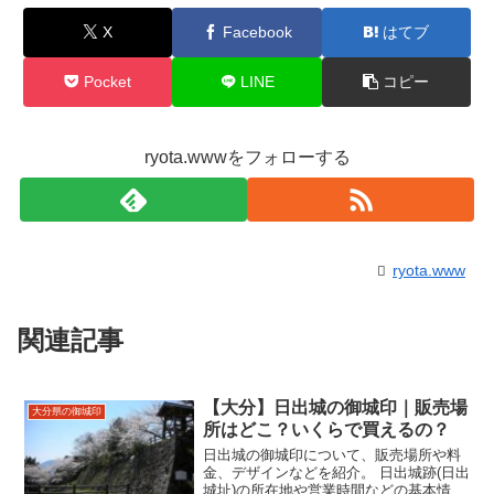
X
Facebook
はてブ
Pocket
LINE
コピー
ryota.wwwをフォローする
ryota.www
関連記事
【大分】日出城の御城印｜販売場
大分県の御城印
所はどこ？いくらで買えるの？
日出城の御城印について、販売場所や料
金、デザインなどを紹介。 日出城跡(日出
城址)の所在地や営業時間などの基本情報