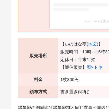
kuro_a-ta(@
【いのはな亭(
地図
)】
販売時間：10時～16時30
販売場所
定休日：年末年始
【通信販売】
歴×トキ
料金
1枚300円
頒布方式
書き置き(印刷)
猪鼻城の御城印は猪鼻城跡と同じ亥鼻公園内