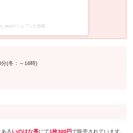
kuro_ata)がシェアした投稿
分(冬：～16時)
にある
いのはな亭
にて
1枚300円
で販売されています。