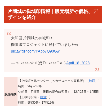
片岡城の御城印情報｜販売場所や価格、デ
ザインを紹介
大和国 片岡城の御城印！
御憤印プロジェクトに紛れていましたw
pic.twitter.com/YAbp7Q90Gw
— tsukasa okui (@TsukasaOkui)
April 18, 2023
【上牧町文化センター（ペガサスホール事務所）（
地図
）】
時間：9時～17時
休館日：月曜日（祝日の場合は翌日）、12月27日～1月5日
販売場所
【上牧町役場（
地図
）】
時間：8時30分～17時15分