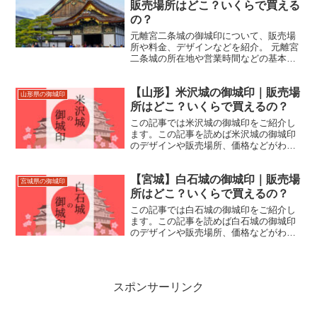
販売場所はどこ？いくらで買える
の？
元離宮二条城の御城印について、販売場
所や料金、デザインなどを紹介。 元離宮
二条城の所在地や営業時間などの基本情
報も合わせて掲載。
【山形】米沢城の御城印｜販売場
山形県の御城印
所はどこ？いくらで買えるの？
この記事では米沢城の御城印をご紹介し
ます。この記事を読めば米沢城の御城印
のデザインや販売場所、価格などがわか
ります。米沢城跡の住所やアクセスなど
もあわせて紹介しているので、来城の際
【宮城】白石城の御城印｜販売場
にお役立てください。
宮城県の御城印
所はどこ？いくらで買えるの？
この記事では白石城の御城印をご紹介し
ます。この記事を読めば白石城の御城印
のデザインや販売場所、価格などがわか
ります。白石城の住所やアクセスなども
あわせて紹介しているので、来城の際に
お役立てください。
スポンサーリンク