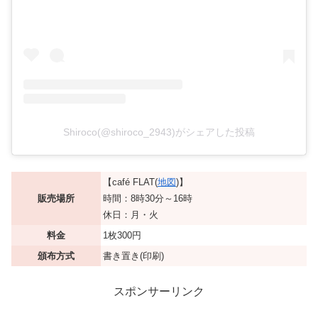
Shiroco(@shiroco_2943)がシェアした投稿
【café FLAT(
地図
)】
販売場所
時間：8時30分～16時
休日：月・火
料金
1枚300円
頒布方式
書き置き(印刷)
スポンサーリンク