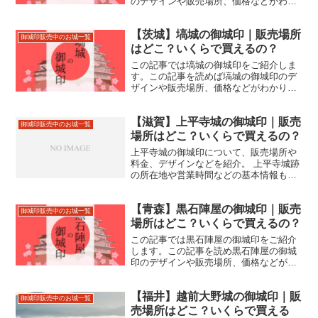
のデザインや販売場所、価格などがわか
ります。弘前城跡の住所やアクセスなど
もあわせて紹介しているので、来城の際
【茨城】塙城の御城印｜販売場所
にお役立てください。
御城印販売中のお城一覧
はどこ？いくらで買えるの？
この記事では塙城の御城印をご紹介しま
す。この記事を読めば塙城の御城印のデ
ザインや販売場所、価格などがわかりま
す。塙城跡の住所やアクセスなどもあわ
せて紹介しているので、来城の際にお役
【滋賀】上平寺城の御城印｜販売
立てください。
御城印販売中のお城一覧
場所はどこ？いくらで買えるの？
上平寺城の御城印について、販売場所や
料金、デザインなどを紹介。 上平寺城跡
の所在地や営業時間などの基本情報も合
わせて掲載。
【青森】黒石陣屋の御城印｜販売
御城印販売中のお城一覧
場所はどこ？いくらで買えるの？
この記事では黒石陣屋の御城印をご紹介
します。この記事を読め黒石陣屋の御城
印のデザインや販売場所、価格などがわ
かります。黒石陣屋跡の住所やアクセス
などもあわせて紹介しているので、来城
【福井】越前大野城の御城印｜販
の際にお役立てください。
御城印販売中のお城一覧
売場所はどこ？いくらで買える