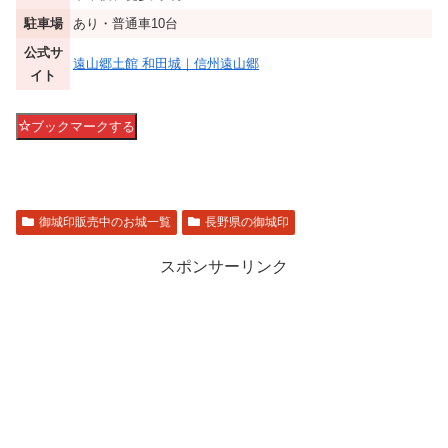
駐車場
あり・普通車10台
公式サ
遠山郷土館 和田城｜信州遠山郷
イト
ブックマークする
御城印販売中のお城一覧
長野県の御城印
スポンサーリンク