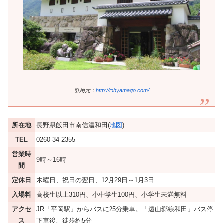
引用元：
http://tohyamago.com/
所在地
長野県飯田市南信濃和田(
地図
)
TEL
0260-34-2355
営業時
9時～16時
間
定休日
木曜日、祝日の翌日、12月29日～1月3日
入場料
高校生以上310円、小中学生100円、小学生未満無料
アクセ
JR「平岡駅」からバスに25分乗車。「遠山郷線和田」バス停
ス
下車後、徒歩約5分