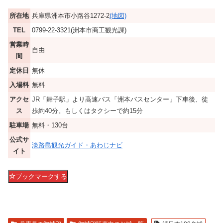
所在地
兵庫県洲本市小路谷1272-2
(地図)
TEL
0799-22-3321(洲本市商工観光課)
営業時
自由
間
定休日
無休
入場料
無料
アクセ
JR「舞子駅」より高速バス「洲本バスセンター」下車後、徒
ス
歩約40分。もしくはタクシーで約15分
駐車場
無料・130台
公式サ
淡路島観光ガイド・あわじナビ
イト
ブックマークする