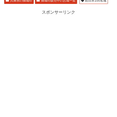
兵庫県の御城印
御城印販売中のお城一覧
続日本100名城
スポンサーリンク