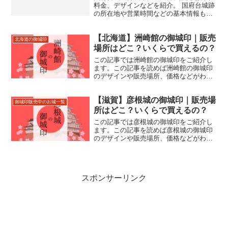
料金、デザインなどを紹介。 国府台城跡
の所在地や営業時間などの基本情報も合
わせて掲載。
【北海道】洲崎館の御城印｜販売
北海道の御城印
場所はどこ？いくらで買えるの？
この記事では洲崎館の御城印をご紹介し
ます。この記事を読めば洲崎館の御城印
のデザインや販売場所、価格などがわか
ります。洲崎館跡の住所やアクセスなど
もあわせて紹介しているので、来城の際
【滋賀】彦根城の御城印｜販売場
にお役立てください。
御城印販売中のお城一覧
所はどこ？いくらで買えるの？
この記事では彦根城の御城印をご紹介し
ます。この記事を読めば彦根城の御城印
のデザインや販売場所、価格などがわか
ります。彦根城の住所やアクセスなども
あわせて紹介しているので、来城の際に
お役立てください。
スポンサーリンク