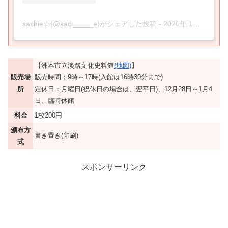
sachie☆(@saci_____e)がシェアした投稿
-
2020年 1月月9日午前4時47分PST
【洲本市立淡路文化史料館
(地図)
】
販売場
販売時間：9時～17時(入館は16時30分まで)
所
定休日：月曜日(祝休日の場合は、翌平日)、12月28日～1月4
日、臨時休館
料金
1枚200円
頒布方
書き置き(印刷)
式
スポンサーリンク