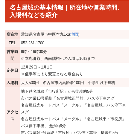
名古屋城の基本情報｜所在地や営業時間、
入場料などを紹介
所在地
愛知県名古屋市中区本丸1-1(
地図
)
TEL
052-231-1700
営業時
9時～16時30分
間
※本丸御殿、西南隅櫓への入城は16時まで
12月29日～1月1日
定休日
※催事等により変更となる場合あり
入場料
大人500円、名古屋市内高齢者100円、中学生以下無料
地下鉄名城線「市役所駅」から徒歩約5分
市バス栄13号系統「名古屋城正門前」バス停下車スグ
名古屋観光ルートバス「メーグル」「名古屋城」バス停下車
アクセ
スグ
ス
名古屋観光ルートバス「メーグル」「名古屋城東・市役所」
バス停下車後、徒歩約6分
市バス基幹2号系統「市役所」バス停下車後、徒歩約5分