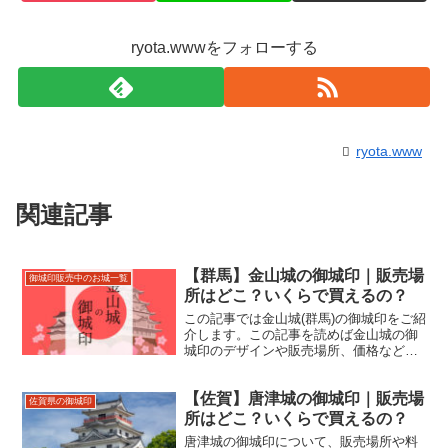
ryota.wwwをフォローする
ryota.www
関連記事
【群馬】金山城の御城印｜販売場
御城印販売中のお城一覧
所はどこ？いくらで買えるの？
この記事では金山城(群馬)の御城印をご紹
介します。この記事を読めば金山城の御
城印のデザインや販売場所、価格などが
わかります。金山城跡の住所やアクセス
などもあわせて紹介しているので、来城
【佐賀】唐津城の御城印｜販売場
の際にお役立てください。
佐賀県の御城印
所はどこ？いくらで買えるの？
唐津城の御城印について、販売場所や料