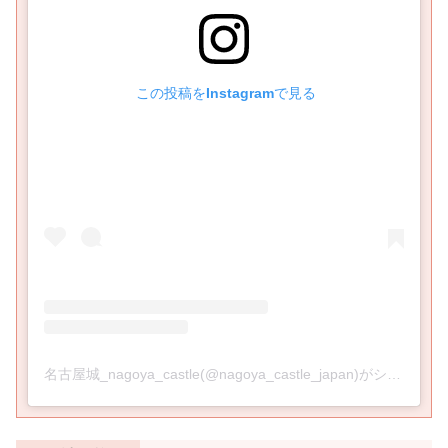
 この投稿をInstagramで見る
名古屋城_nagoya_castle(@nagoya_castle_japan)がシェアした投稿