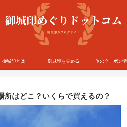
御城印とは
御城印を集める
旅のクーポン情
場所はどこ？いくらで買えるの？