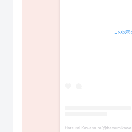
 この投稿を
Hatsumi Kawamura(@hatsumi