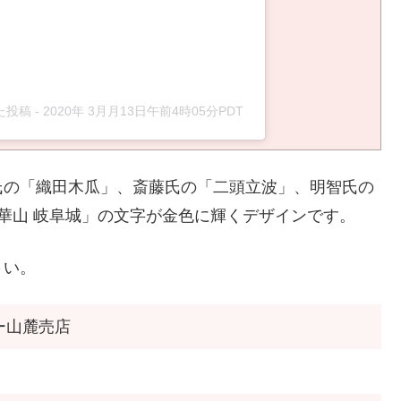
した投稿
-
2020年 3月月13日午前4時05分PDT
氏の「織田木瓜」、斎藤氏の「二頭立波」、明智氏の
華山 岐阜城」の文字が金色に輝くデザインです。
さい。
ー山麓売店