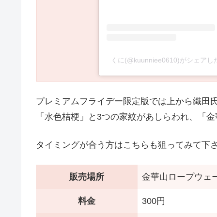
くに(@kuunniee0610)がシェア
プレミアムフライデー限定版では上から織田
「水色桔梗」と3つの家紋があしらわれ、「金
タイミングが合う方はこちらも狙ってみて下
販売場所
金華山ロープウェ
料金
300円