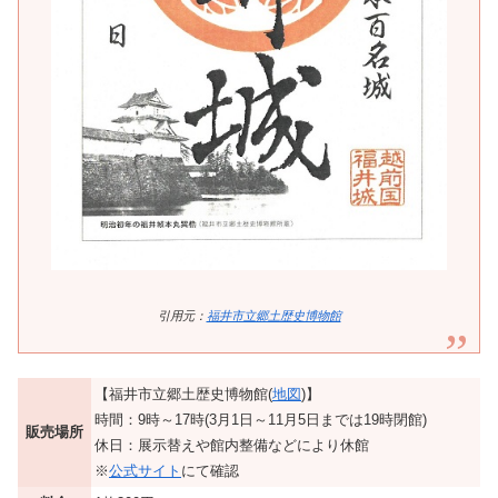
引用元：
福井市立郷土歴史博物館
【福井市立郷土歴史博物館(
地図
)】
時間：9時～17時(3月1日～11月5日までは19時閉館)
販売場所
休日：展示替えや館内整備などにより休館
※
公式サイト
にて確認