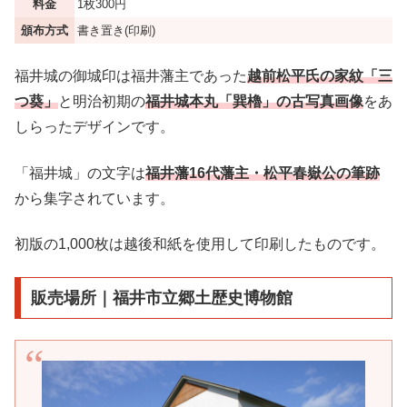
料金
1枚300円
頒布方式
書き置き(印刷)
福井城の御城印は福井藩主であった
越前松平氏の家紋「三
つ葵」
と明治初期の
福井城本丸「巽櫓」の古写真画像
をあ
しらったデザインです。
「福井城」の文字は
福井藩16代藩主・松平春嶽公の筆跡
から集字されています。
初版の1,000枚は越後和紙を使用して印刷したものです。
販売場所｜福井市立郷土歴史博物館